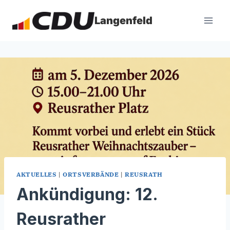
Zum
Inhalt
Langenfeld
springen
AKTUELLES
|
ORTSVERBÄNDE
|
REUSRATH
Ankündigung: 12.
Reusrather