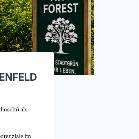
GENFELD
inseln) als
potenziale im