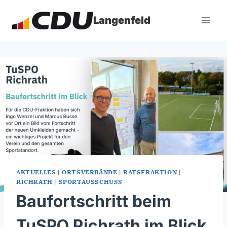
Zum
Inhalt
Langenfeld
springen
AKTUELLES
|
ORTSVERBÄNDE
|
RATSFRAKTION
|
RICHRATH
|
SPORTAUSSCHUSS
Baufortschritt beim
TuSPO Richrath im Blick