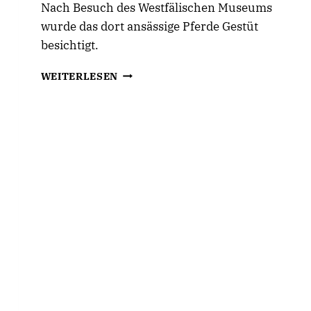
Nach Besuch des Westfälischen Museums
wurde das dort ansässige Pferde Gestüt
besichtigt.
30
WEITERLESEN
JAHRE
CDU
SENIOREN
UNION
LANGENFELD