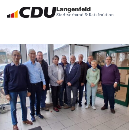
Zum
Langenfeld
Inhalt
Stadtverband & Ratsfraktion
springen
Senioren Union Langenfeld