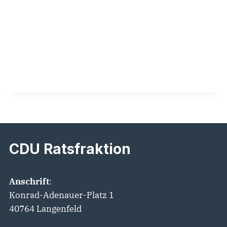
SOMMERFEST
DER
SENIOREN-
UNION
AM
9.
JULI
2024
CDU Ratsfraktion
Anschrift
:
Konrad-Adenauer-Platz 1
40764 Langenfeld