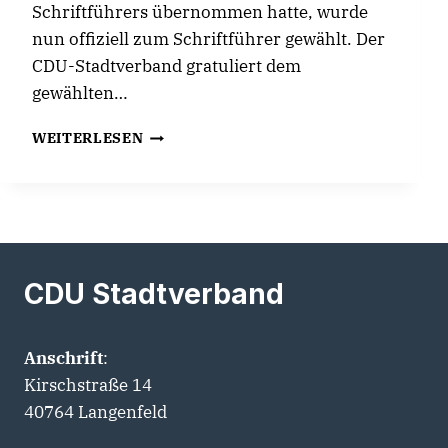
Schriftführers übernommen hatte, wurde
nun offiziell zum Schriftführer gewählt. Der
CDU-Stadtverband gratuliert dem
gewählten…
VORSTANDSWAHLEN
WEITERLESEN
DER
SENIOREN
UNION
LANGENFELD
CDU Stadtverband
Anschrift
:
Kirschstraße 14
40764 Langenfeld